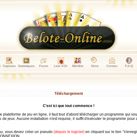
r
Captures
Statistiques
Forum
Livre d'Or
Membre
Dons
Contact
F.A.Q
Téléchargement
C'est ici que tout commence !
re plateforme de jeu en ligne, il faut tout d'abord télécharger un programme qui v
 de jeux. Aucune installation n'est requise, il suffit d'exécuter le programme pour a
au, vous devez créer un pseudo
(depuis le logiciel)
en cliquant sur le lien "s'enregi
 CONNEXION.