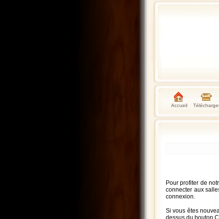
Accueil
Télécharge
Pour profiter de not
connecter aux salles
connexion.
Si vous êtes nouve
dessus du bouton