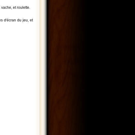
 vache, et roulette.
s d'écran du jeu, et