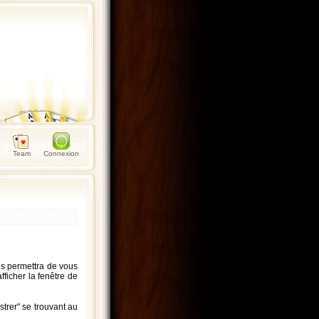
Team
Connexion
ous permettra de vous
fficher la fenêtre de
strer" se trouvant au