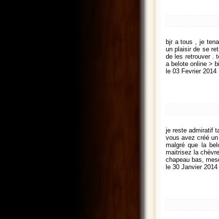
bjr a tous , je te
un plaisir de se r
de les retrouver . 
a belote online > 
le 03 Fevrier 2014
je reste admiratif 
vous avez créé un l
malgré que la bel
maitrisez la chèvre
chapeau bas, mes
le 30 Janvier 2014