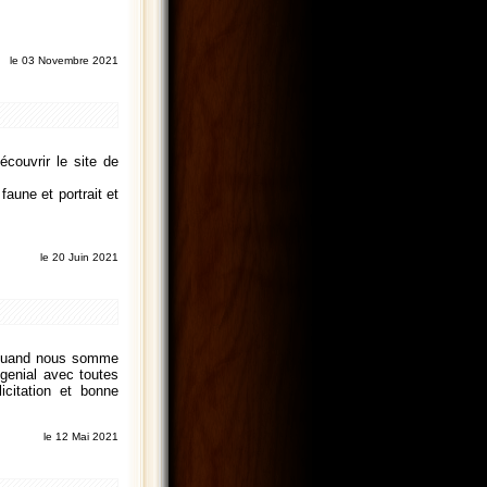
le 03 Novembre 2021
écouvrir le site de
aune et portrait et
le 20 Juin 2021
69 quand nous somme
 genial avec toutes
icitation et bonne
le 12 Mai 2021