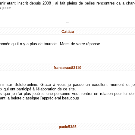
venir etant inscrit depuis 2008 j ai fait pleins de belles rencontres ca a cha
a jouer
----
Cattiau
onnée qu il n y a plus de tournois. Merci de votre réponse
----
francesco83110
enir sur Belote-online. Grace à vous je passe un excellent moment et je
x qui ont participé à l'élaboration de ce site.
s que je n'ai plus joué si une personne veut rentrer en relation pour lui d
ant la belote classique j'apprécierai beaucoup
----
paolo5385