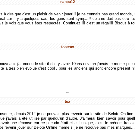
nanou12
ens à dire que c'est un plaisir de venir jouer!!! je ne connais pas grand monde,
éral car il y a quelques cas, les gens sont sympa!!! cela ne doit pas être fac
 je vois que vous êtes respectés. Continuez!!!! c'est un régal!!! Bisous à tou
----
footeux
nouveaux j'ai connu le site il doit y avoir 10ans environ j'avais le meme pse
ite a très bien evolué c'est cool . pour les anciens qui sont encore present n
----
tua
nscrire, depuis 2012 je ne pouvais plus revenir sur le site de Belote On line.
e j'avais a été utilisé par quelqu'un d'autre. J'aimerai bien savoir pour quel
r avoir une réponse car ce pseudo était et est unique, c'est le prénom kanak 
e de revenir jouer sur Belote Online même si je ne retrouve pas mes marques....