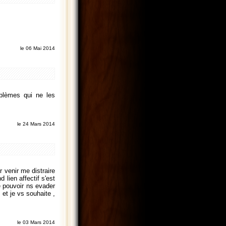
le 06 Mai 2014
oblèmes qui ne les
le 24 Mars 2014
 venir me distraire
lien affectif s'est
e pouvoir ns evader
et je vs souhaite ,
le 03 Mars 2014