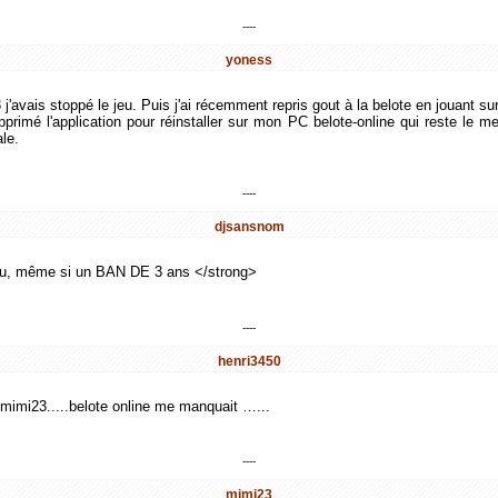
----
yoness
 j'avais stoppé le jeu. Puis j'ai récemment repris gout à la belote en jouant su
pprimé l'application pour réinstaller sur mon PC belote-online qui reste le mei
ale.
----
djsansnom
eu, même si un BAN DE 3 ans </strong>
----
henri3450
 mimi23.....belote online me manquait …...
----
mimi23