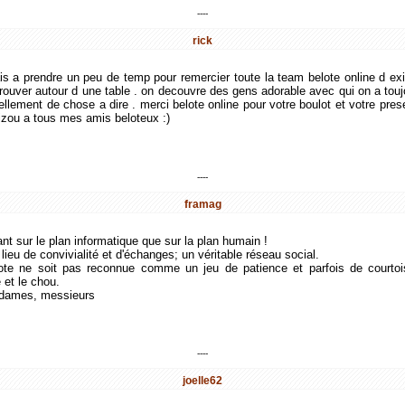
----
rick
nais a prendre un peu de temp pour remercier toute la team belote online d exis
etrouver autour d une table . on decouvre des gens adorable avec qui on a toujo
tellement de chose a dire . merci belote online pour votre boulot et votre pre
bizou a tous mes amis beloteux :)
----
framag
tant sur le plan informatique que sur la plan humain !
ieu de convivialité et d'échanges; un véritable réseau social.
ote ne soit pas reconnue comme un jeu de patience et parfois de courto
 et le chou.
dames, messieurs
----
joelle62