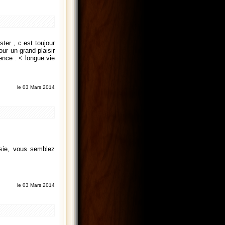
ter , c est toujour
ur un grand plaisir
sence . < longue vie
le 03 Mars 2014
isie, vous semblez
le 03 Mars 2014