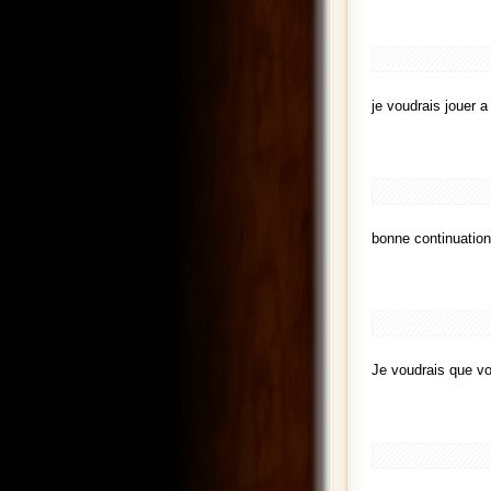
je voudrais jouer a
bonne continuation
Je voudrais que vo