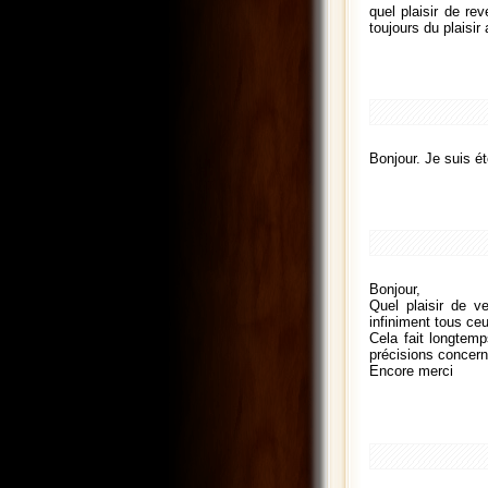
quel plaisir de re
toujours du plaisir 
Bonjour. Je suis ét
Bonjour,
Quel plaisir de v
infiniment tous ceu
Cela fait longtemp
précisions concern
Encore merci