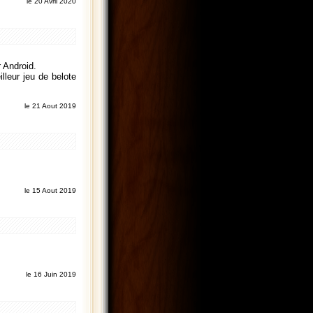
le 20 Avril 2020
r Android.
lleur jeu de belote
le 21 Aout 2019
le 15 Aout 2019
le 16 Juin 2019