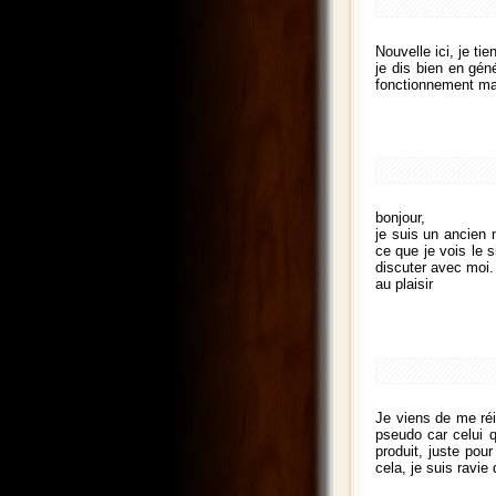
Nouvelle ici, je ti
je dis bien en gén
fonctionnement mais
bonjour,
je suis un ancien 
ce que je vois le s
discuter avec moi.
au plaisir
Je viens de me réi
pseudo car celui qu
produit, juste pou
cela, je suis ravi