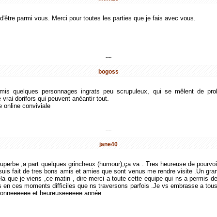
 d'être parmi vous. Merci pour toutes les parties que je fais avec vous.
----
bogoss
rmis quelques personnages ingrats peu scrupuleux, qui se mêlent de pr
vrai dorifors qui peuvent anéantir tout.
e online conviviale
----
jane40
e superbe ,a part quelques grincheux (humour),ça va . Tres heureuse de pourvoir
suis fait de tres bons amis et amies que sont venus me rendre visite .Un grand 
ela que je viens ,ce matin , dire merci a toute cette equipe qui ns a permis d
en ces moments difficiles que ns traversons parfois .Je vs embrasse a tous 
 bonneeeeee et heureuseeeeee année