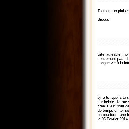
Toujours un plaisir
Bisous
Site agréable, ho
concernent pas, de 
Longue vie à belot
bjr a ts ,quel sit
sur belote .Je me 
cree .C'est pour c
de temps en temps 
un peu tard , une
le 05 Fevrier 2014