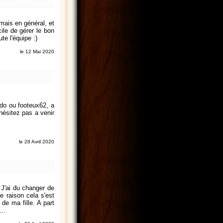
 mais en général, et
ile de gérer le bon
te l'équipe :)
le 12 Mai 2020
udo ou footeux62, a
'hésitez pas a venir
le 28 Avril 2020
 J'ai du changer de
le raison cela s'est
de ma fille. A part
..