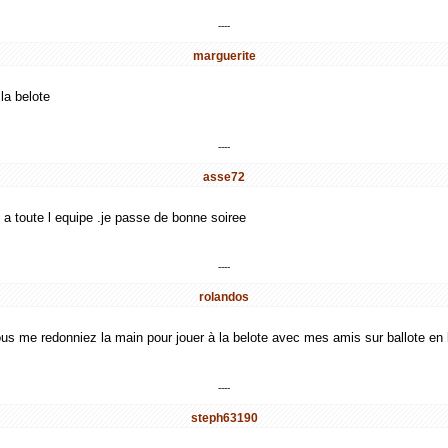
----
marguerite
 la belote
----
asse72
 a toute l equipe .je passe de bonne soiree
----
rolandos
us me redonniez la main pour jouer à la belote avec mes amis sur ballote en 
----
steph63190