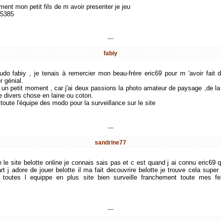
ment mon petit fils de m avoir presenter je jeu
o5385
----
fabiy
eudo fabiy , je tenais à remercier mon beau-frère eric69 pour m 'avoir fait d
r génial.
i un petit moment , car j'ai deux passions la photo amateur de paysage ,de la f
se divers chose en laine ou coton.
é toute l'équipe des modo pour la surveillance sur le site
----
sandrine77
e le site belotte online je connais sais pas et c est quand j ai connu eric
 j adore de jouer belotte il ma fait decouvrire belotte je trouve cela super
a toutes l equippe en plus site bien surveille franchement toute mes fel
----