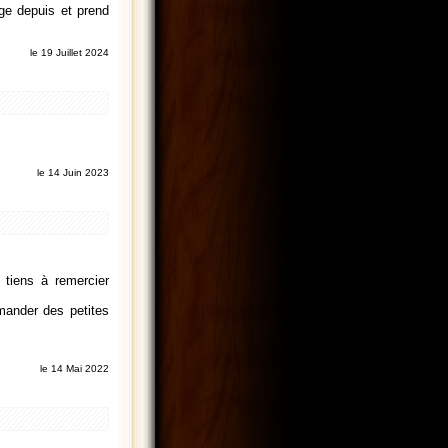
nge depuis et prend
le 19 Juillet 2024
le 14 Juin 2023
 tiens à remercier
emander des petites
le 14 Mai 2022