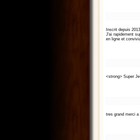
Inscrit depuis 2013
J'ai rapidement su
en ligne et convivi
<strong> Super J
tres grand merci a