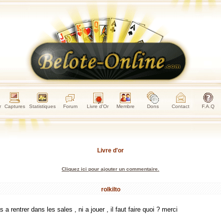
r
Captures
Statistiques
Forum
Livre d'Or
Membre
Dons
Contact
F.A.Q
Livre d'or
Cliquez ici pour ajouter un commentaire.
rolkilto
as a rentrer dans les sales , ni a jouer , il faut faire quoi ? merci