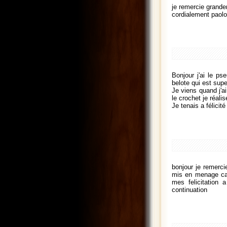
je remercie grande
cordialement paol
Bonjour j'ai le ps
belote qui est supe
Je viens quand j'a
le crochet je réali
Je tenais a félicit
bonjour je remerci
mis en menage cart
mes felicitation 
continuation